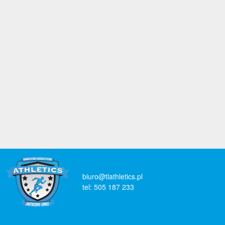
biuro@tlathletics.pl
tel: 505 187 233