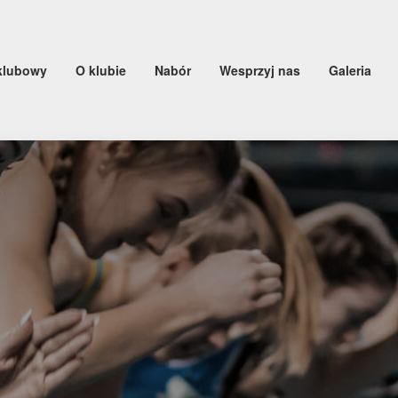
klubowy
O klubie
Nabór
Wesprzyj nas
Galeria