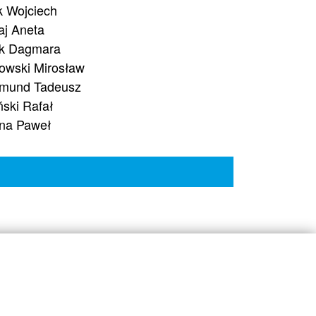
k Wojciech
j Aneta
k Dagmara
towski Mirosław
mund Tadeusz
ński Rafał
na Paweł