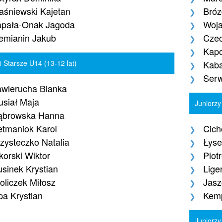
śniewski Kajetan
Bró
apała-Onak Jagoda
Woja
emianin Jakub
Czec
Kapo
i Starsze U14 (13-12 lat)
Kaba
Serw
wierucha Blanka
siał Maja
Juniorzy
ąbrowska Hanna
tmaniok Karol
Cich
zysteczko Natalia
Łyse
korski Wiktor
Piot
sinek Krystian
Lige
oliczek Miłosz
Jasz
pa Krystian
Kemp
Juniorzy