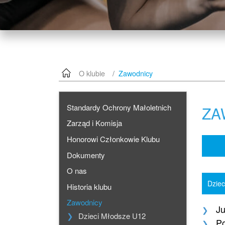
O klubie
Zawodnicy
Standardy Ochrony Małoletnich
ZA
Zarząd i Komisja
Honorowi Członkowie Klubu
Dokumenty
O nas
Dziec
Historia klubu
Zawodnicy
J
Dzieci Młodsze U12
Po