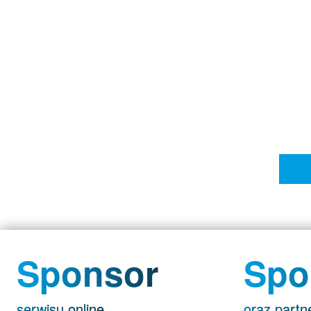
Sponsor
Spo
serwisu online
oraz partn