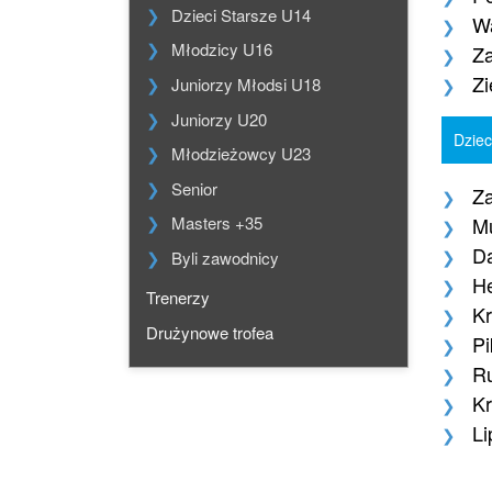
Dzieci Starsze U14
Wa
Młodzicy U16
Z
Zi
Juniorzy Młodsi U18
Juniorzy U20
Dziec
Młodzieżowcy U23
Senior
Za
Mu
Masters +35
D
Byli zawodnicy
He
Trenerzy
Kr
Drużynowe trofea
Pi
Ru
Kr
Li