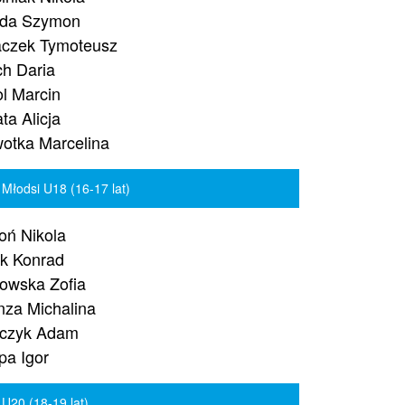
zda Szymon
czek Tymoteusz
h Daria
l Marcin
ta Alicja
otka Marcelina
 Młodsi U18 (16-17 lat)
oń Nikola
k Konrad
rowska Zofia
nza Michalina
czyk Adam
a Igor
 U20 (18-19 lat)