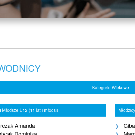
WODNICY
Kategorie Wiekowe
i Młodsze U12 (11 lat i młodsi)
Młodzicy
urczak Amanda
Giba
tyrak Dominika
Marc