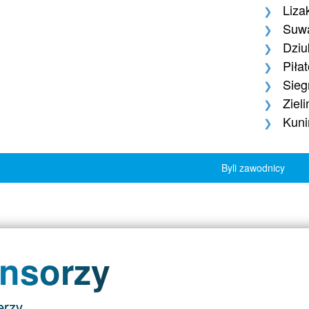
Liza
Suwa
Dziu
Piła
Sieg
Zieli
Kuni
Byli zawodnicy
nsorzy
erzy