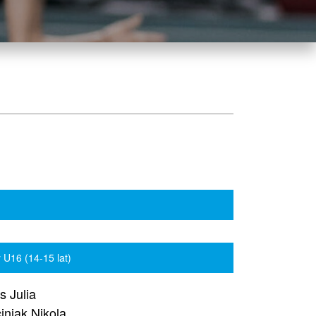
 U16 (14-15 lat)
s Julia
iniak Nikola