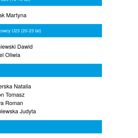
ak Martyna
owcy U23 (20-23 lat)
iewski Dawid
el Oliwia
erska Natalia
on Tomasz
wa Roman
lewska Judyta