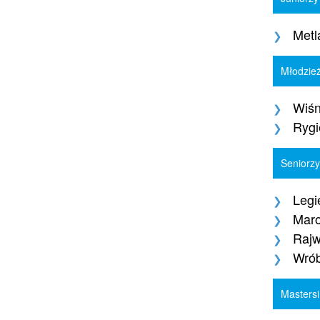
Metl
Młodzież
Wiśn
Rygi
Seniorzy
Legi
Mar
Raj
Wrób
Mastersi